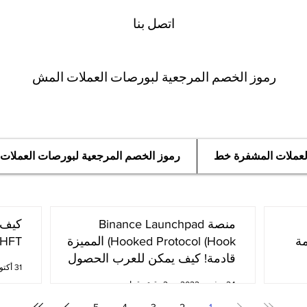
اتصل بنا
رموز الخصم المرجعية لبورصات العملات المش
العملات المشفرة خط
رموز الخصم المرجعية لبورصات العملات
منصة Binance Launchpad
مة
Hooked Protocol (Hook) المميزة
oken (HFT
قادمة! كيف يمكن للعرب الحصول
31 أكتوبر 2022
عليها؟
24 نوفمبر 2022
2 دقيقة قراءة