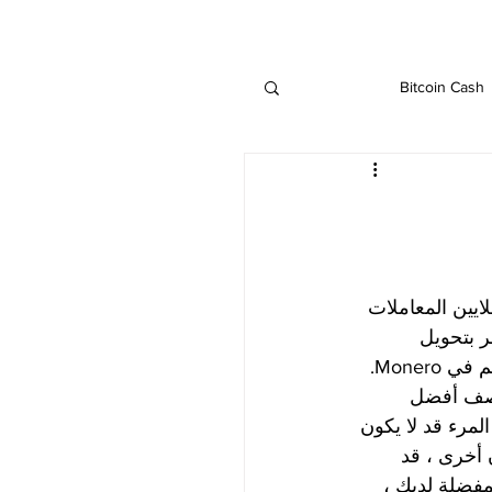
Bitcoin Cash
IOTA
Ethereu
Binance
يين المعاملات 
ر بتحويل 
الأموال. نحن نقدم أفضل الوسطاء الذين سيمكنون كل مستثمر من تحسين استثماراتهم في Monero. 
يصف أفضل 
لمرء قد لا يكون 
 أخرى ، قد 
مفضلة لديك ، 