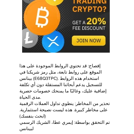
إفصاح: قد تحتوي الروابط الموجودة على هذا
الموقع على روابط تابعة، مثل رمز شريكنا في
بينانس (E68Q3TPC). استخدام هذه الروابط
للتسجيل يدعم أبحاثنا المستقلة دون أي تكلفة
إضافية عليك، وغالبًا ما يمنحك خصومات حصرية
مدى الحياة.
تحذير من المخاطر: ينطوي تداول العملات الرقمية
على مخاطر كبيرة. هذه ليست نصيحة استثمارية.
(ابحث بنفسك)
تم التحقق بواسطة: إيمري عطا، الشريك الرسمي
لبينانس