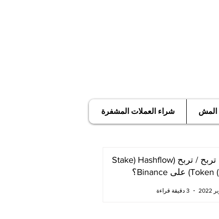
 المش
شراء العملات المشفرة
كيف تربح / تربح (Stake) Hashflow
T) على Binance؟
3 دقيقة قراءة