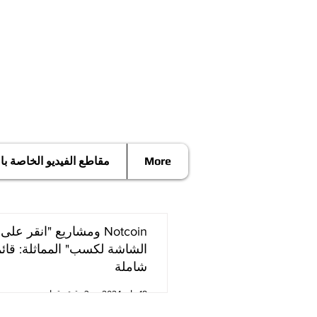
More
مقاطع الفيديو الخاصة ب
Notcoin ومشاريع "انقر على
الشاشة لكسب" المماثلة: قائ
شاملة
18 مايو 2024
3 دقيقة قراءة