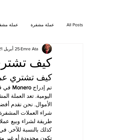
All Posts
عملة مشفرة
عملة مشف
Emre Ata
25 أبريل 2021
NEO
Dogecoin
Chainlink
كيف تشتري
Ethereum Classic
Bitcoin SV
كيف تشتري عمل
تم إدراج 
Monero 
في قا
اليومية. تعد العملة ال
شراء العملات المشفرة
طريقة لشراء وبيع عملا
كذلك بالنسبة للآخر. في
تكون محدودة أو غير متو