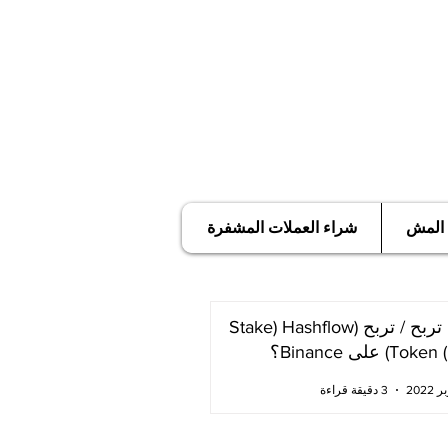
 المش
شراء العملات المشفرة
كيف تربح / تربح (Stake) Hashflow
T) على Binance؟
3 دقيقة قراءة