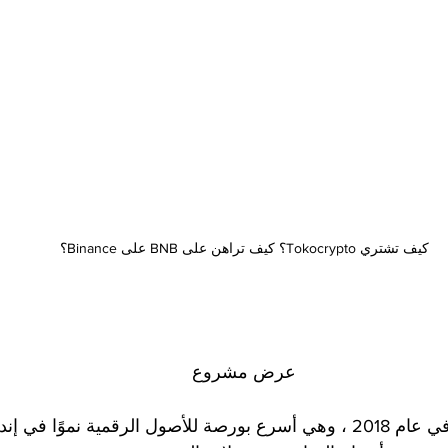
كيف تشتري Tokocrypto؟ كيف تراهن على BNB على Binance؟
عرض مشروع
تأسست Tokocrypto في عام 2018 ، وهي أسرع بورصة للأصول الرقمية نموً