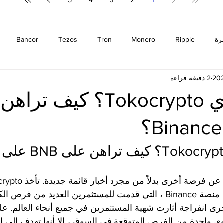
5
4
3
2
1
رة
Ripple
Monero
Tron
Tezos
Bancor
2 دقيقة قراءة
m
Cosmos
Bitcoin
EOS
Cardano
Zilliqa
كيف تشتري Tokocrypto؟ كيف 
Binance
Chiliz
Binance Coin
Stellar
Litecoin
منصة Binance. بدأت منصة Binance ، التي قدمت للمستثمرين العديد م
رى انفراجة أثارت شهية المستثمرين في جميع أنحاء العالم. عل
ليست سوى واحدة من الفرص المتوقعة في السوق ، إلا أنها تهدف إلى 