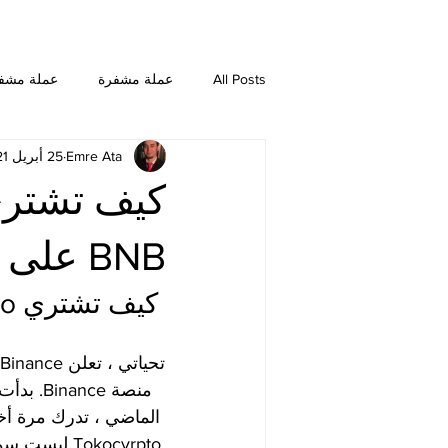
All Posts
عملة مشفرة
عملة مشف
Emre Ata
25 أبريل 2021
NEO
Dogecoin
Chainlink
Ethereum Classic
Bitcoin SV
BNB على Binance؟
كيف تشتري Tokocrypto؟ كيف تراهن على BNB على Binance؟
الماضي ، تدرك مرة أخ
Tokocyrpto 