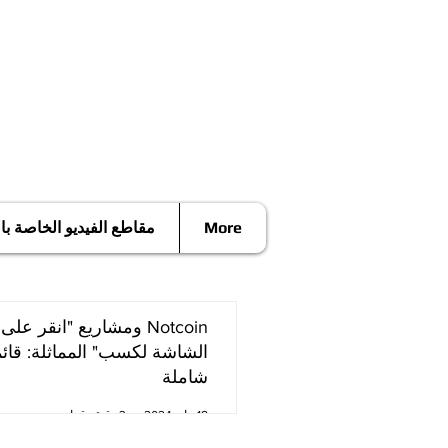
More
مقاطع الفيديو الخاصة ب
Notcoin ومشاريع "انقر على
الشاشة لكسب" المماثلة: قائ
شاملة
18 مايو 2024
3 دقيقة قراءة