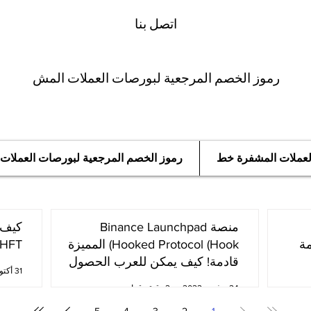
اتصل بنا
رموز الخصم المرجعية لبورصات العملات المش
العملات المشفرة خط
رموز الخصم المرجعية لبورصات العملات
منصة Binance Launchpad
مة
Hooked Protocol (Hook) المميزة
oken (HFT
قادمة! كيف يمكن للعرب الحصول
31 أكتوبر 2022
عليها؟
24 نوفمبر 2022
2 دقيقة قراءة