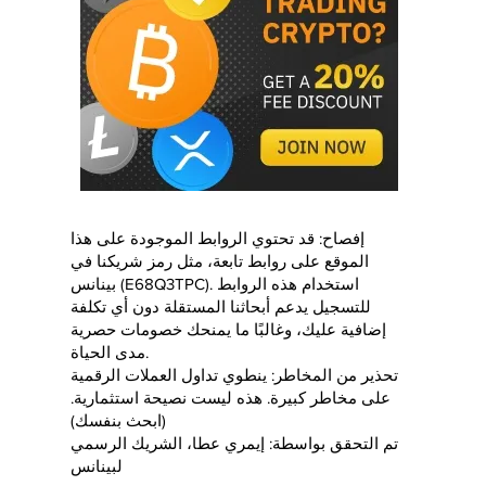
إفصاح: قد تحتوي الروابط الموجودة على هذا
الموقع على روابط تابعة، مثل رمز شريكنا في
بينانس (E68Q3TPC). استخدام هذه الروابط
للتسجيل يدعم أبحاثنا المستقلة دون أي تكلفة
إضافية عليك، وغالبًا ما يمنحك خصومات حصرية
مدى الحياة.
تحذير من المخاطر: ينطوي تداول العملات الرقمية
على مخاطر كبيرة. هذه ليست نصيحة استثمارية.
(ابحث بنفسك)
تم التحقق بواسطة: إيمري عطا، الشريك الرسمي
لبينانس