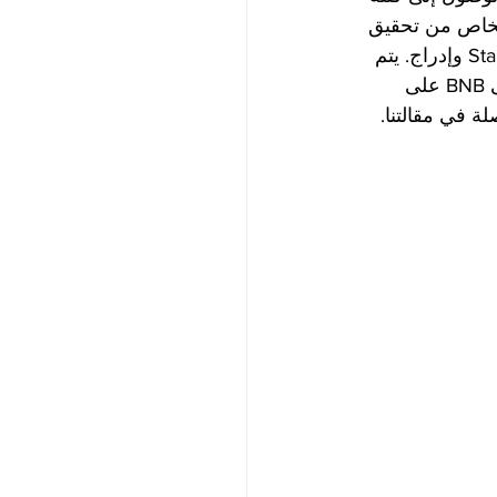
أشخاص من تحقيق 
أرباح ممتازة في الصفقات التي تمت سابقًا على Binance بنفس تنسيق أسلوب Staking وإدراج. يتم 
إضافة واحدة جديدة إلى هذه الفرص. كيف تشتري Tokocrypto؟ كيف تراهن على BNB على 