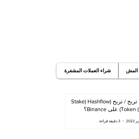
 المش
شراء العملات المشفرة
كيف تربح / تربح (Stake) Hashflow
T) على Binance؟
3 دقيقة قراءة