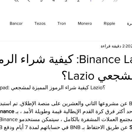
5
4
3
2
1
رة
Ripple
Monero
Tron
Tezos
Bancor
2 دقيقة قراءة
m
Cosmos
Bitcoin
EOS
Cardano
Zilliqa
Binance Launchpad: كيفية شراء ا
Binance
Chiliz
Binance Coin
Stellar
Litecoin
عي Lazio؟
Binance Launchpad: كيفية شراء الرموز المميزة لمشجعي Lazio؟
تحياتي ، أعلنت Binance عن مشروعها الثاني والعشرين على منصة الإطلاق. تم اس
inance
S