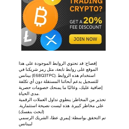
إفصاح: قد تحتوي الروابط الموجودة على هذا
الموقع على روابط تابعة، مثل رمز شريكنا في
بينانس (E68Q3TPC). استخدام هذه الروابط
للتسجيل يدعم أبحاثنا المستقلة دون أي تكلفة
إضافية عليك، وغالبًا ما يمنحك خصومات حصرية
مدى الحياة.
تحذير من المخاطر: ينطوي تداول العملات الرقمية
على مخاطر كبيرة. هذه ليست نصيحة استثمارية.
(ابحث بنفسك)
تم التحقق بواسطة: إيمري عطا، الشريك الرسمي
لبينانس