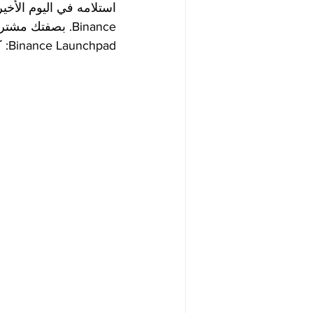
Binance Launchpad: كيفية شراء الرموز المميزة لمشجعي Lazio؟