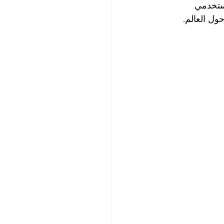
Binance Laun هي مقابلة مستخدمي 
B. بصفتك مشتركًا عالميًا في Binance ، يمكنك شراء الرموز من عشاق Lazio حول العالم. 