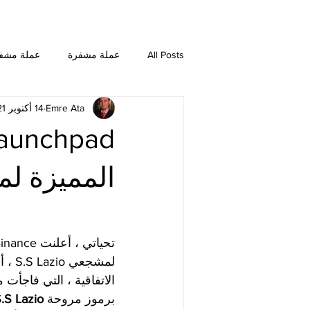
All Posts
عملة مشفرة
عملة مشف
Emre Ata
14 أكتوبر 2021
NEO
Dogecoin
Chainlink
Ethereum Classic
Bitcoin SV
المميزة لمشج
لمشجعي S.S Lazio ، أحد أكثر فرق كرة القدم الإيطالية قيمة وطويلة الأمد ، بـ 
برموز مروحة 
.S Lazio