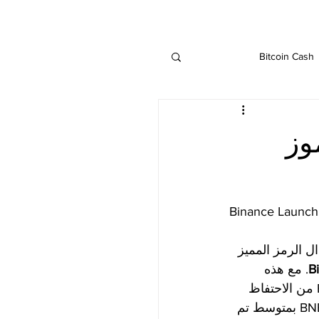
Bitcoin Cash
IOTA
Ethereu
لرموز
Binance
تبدال الرمز المميز 
B
. مع هذه 
الاتفاقية ، التي فاجأت مجتمع العملات المشفرة بالكامل ، سيتمكن مستخدمو Binance من الاحتفاظ 
 عن طريق الاحتفاظ بـ BNB في حساباتهم لمدة 7 أيام ودفع BNB بمتوسط ​​تم 