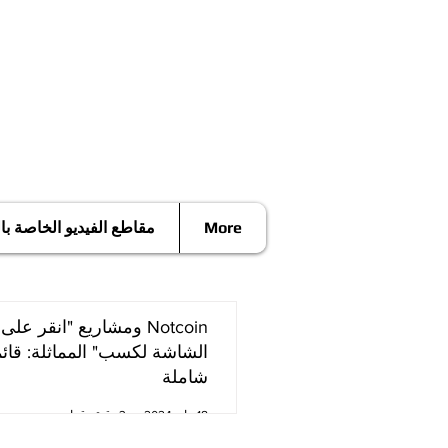
More
مقاطع الفيديو الخاصة ب
Notcoin ومشاريع "انقر على
الشاشة لكسب" المماثلة: قائ
شاملة
18 مايو 2024
3 دقيقة قراءة