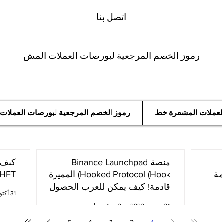
اتصل بنا
رموز الخصم المرجعية لبورصات العملات المش
العملات المشفرة خط
رموز الخصم المرجعية لبورصات العملات
منصة Binance Launchpad
مة
Hooked Protocol (Hook) المميزة
oken (HFT
قادمة! كيف يمكن للعرب الحصول
31 أكتوبر 2022
عليها؟
24 نوفمبر 2022
2 دقيقة قراءة