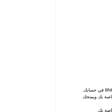
ع مبلغ BNB ، وهو متوسط ​​حسابك ، فسيتلقى النظام عملات BNB الخاصة بك ويمنحك 