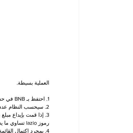
العملية بسيطة.
1. احتفظ بـ BNB في حسابك لمدة 7 أيام.
2. سيحسب النظام عدد رموز BNB Lazio التي يمكنك شراؤها من خلال أخذ متوسط ​​BNB في حسابك.
رموز lazio تساوي ما يعادلها.
4. بمجرد اكتمال القائمة ، يمكنك البدء في التداول باستخدام الرموز المميزة لاتسيو الخاصة بك.