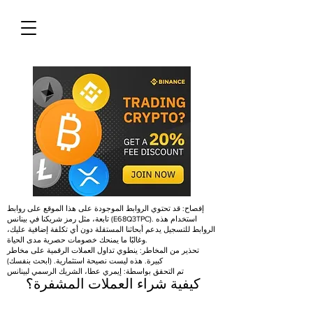
إفصاح: قد تحتوي الروابط الموجودة على هذا الموقع على روابط
تابعة، مثل رمز شريكنا في بينانس (E68Q3TPC). استخدام هذه
الروابط للتسجيل يدعم أبحاثنا المستقلة دون أي تكلفة إضافية عليك،
وغالبًا ما يمنحك خصومات حصرية مدى الحياة.
تحذير من المخاطر: ينطوي تداول العملات الرقمية على مخاطر
كبيرة. هذه ليست نصيحة استثمارية. (ابحث بنفسك)
تم التحقق بواسطة: إيمري عطا، الشريك الرسمي لبينانس
كيفية شراء العملات المشفرة؟