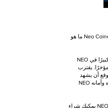
ما هو Neo Coin؟ كيفية شراء Neo Coin؟ آخر أخبار Neo. دليل للمبتدئين حول كيفية
NEO هو جزء مهم من تقنية البلوكشين ويُعتبر نظامًا بيئيًا رقميًا شهد نموًا كبيرًا في
NE من تحقيق هدفه في
وقع أن يشهد
NEO تحسينات قوية في الربع الثالث من عام 2020، مما سيعزز استقراره وأمانه
يمكنك شراء NEO بسهولة باستخدام بطاقات الائتمان أو الخصم. تقدم منصات التداول