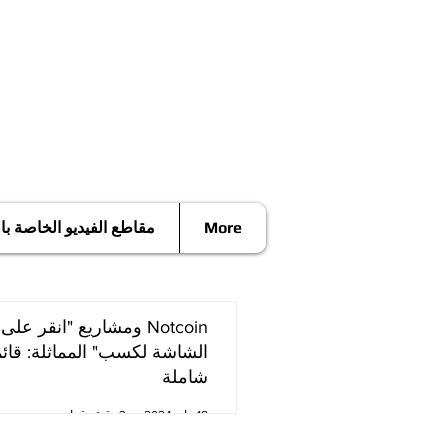
More
مقاطع الفيديو الخاصة ب
Notcoin ومشاريع "انقر على
الشاشة لكسب" المماثلة: قائ
شاملة
18 مايو 2024
3 دقيقة قراءة