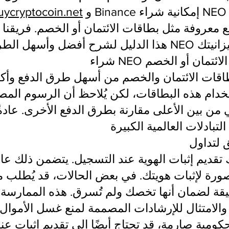
و Binance إمكانية شراء NEO بشكل سريع وآمن
ycryptocoin.net
معروفة مثل بطاقات الائتمان أو الخصم. فريقنا م
ات الائتمان أو الخصم
اقات الائتمان والخصم من أسهل طرق الدفع وأكثرها شيو
من بين الأعلى مقارنة بطرق الدفع الأخرى. عادةً م
 تقديم إثبات الهوية عند التسجيل. يتضمن ذلك عاد
ورة لإثبات هويتك. في بعض الحالات، قد يُطلب 
قة لضمان أنها تخصك ولم تُسرق. هذه الممارسة
لامتثال للإرشادات المصممة لمنع غسل الأموال.
كومية صارمة، قد تحتاج أيضًا إلى تقديم إثبات ع