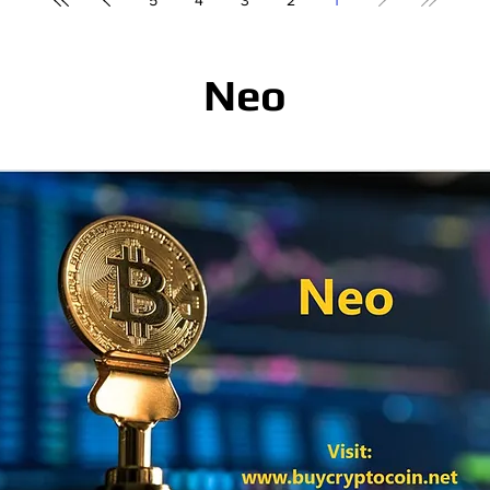
5
4
3
2
1
Neo