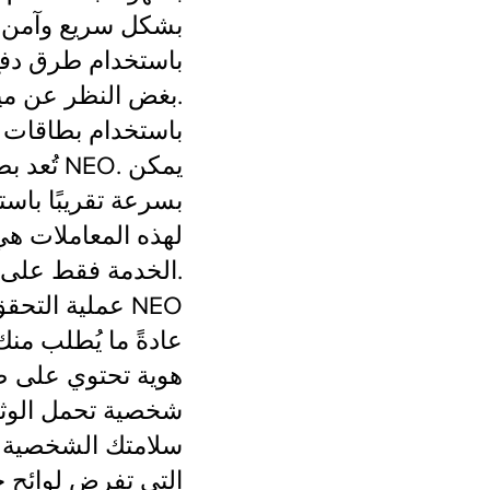
باستخدام طرق دفع 
هذا الدليل لشرح أفضل وأسهل الطرق لشراء NEO بغض النظر عن ميزانيتك.
شراء NEO باستخدام بطاق
تُعد بط
لهذه المعاملات هي 
الخدمة فقط على التبادلات العالمية الكبيرة.
عملية التحقق لتداول NEO
عادةً ما يُطلب منك
هوية تحتوي على ص
شخصية تحمل الوثي
سلامتك الشخصية وا
التي تفرض لوائح ح