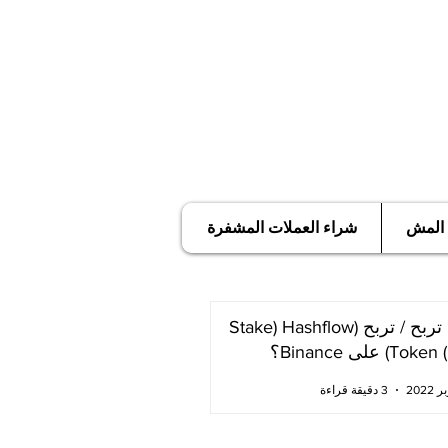
 المش
شراء العملات المشفرة
كيف تربح / تربح (Stake) Hashflow
T) على Binance؟
3 دقيقة قراءة