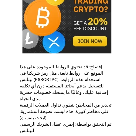
إفصاح: قد تحتوي الروابط الموجودة على هذا
الموقع على روابط تابعة، مثل رمز شريكنا في
بينانس (E68Q3TPC). استخدام هذه الروابط
للتسجيل يدعم أبحاثنا المستقلة دون أي تكلفة
إضافية عليك، وغالبًا ما يمنحك خصومات حصرية
مدى الحياة.
تحذير من المخاطر: ينطوي تداول العملات الرقمية
على مخاطر كبيرة. هذه ليست نصيحة استثمارية.
(ابحث بنفسك)
تم التحقق بواسطة: إيمري عطا، الشريك الرسمي
لبينانس