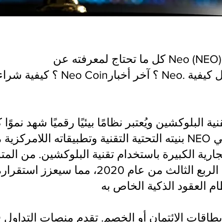
بنيته التحتية التقنية وتطبيقاته اللامركزية مؤخرًا. يقترب O
ارية الكبيرة باستخدام تقنية البلوكشين. من المت