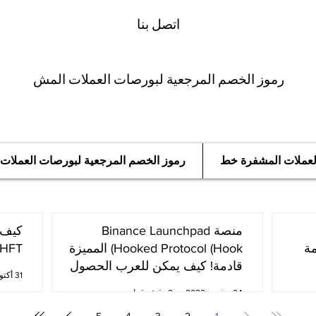
اتصل بنا
رموز الخصم المرجعية لبورصات العملات المش
العملات المشفرة خط
رموز الخصم المرجعية لبورصات العملات
منصة Binance Launchpad
مة
Hooked Protocol (Hook) المميزة
oken (HFT
قادمة! كيف يمكن للعرب الحصول
31 أكتوبر 2022
عليها؟
24 نوفمبر 2022
2 دقيقة قراءة