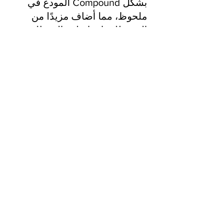
المودع في Compound بشكل
ملحوظ، مما أضاف مزيدًا من
الزخم للعملة. إضافة إلى ذلك،
تسبب إدراج Compound في
بورصات العملات الرقمية
المعروفة في زيادة الطلب عليها،
مما أدى إلى تحسين الأسعار
وتقديم ميزة لـ Compound.
لماذا يستحق شراء Compound؟
يقدم Compound حلاً مبتكرًا في
سوق التمويل اللامركزي، حيث
يمكن للمستثمرين كسب الفائدة
على ودائعهم في العملات الرقمية.
مع الطلب المتزايد ورأس المال
المتزايد، قد يكون Compound
استثمارًا مربحًا على المدى