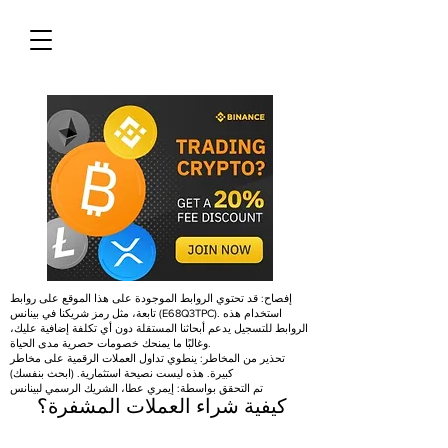
إفصاح: قد تحتوي الروابط الموجودة على هذا الموقع على روابط
تابعة، مثل رمز شريكنا في بينانس (E68Q3TPC). استخدام هذه
الروابط للتسجيل يدعم أبحاثنا المستقلة دون أي تكلفة إضافية عليك،
وغالبًا ما يمنحك خصومات حصرية مدى الحياة.
تحذير من المخاطر: ينطوي تداول العملات الرقمية على مخاطر
كبيرة. هذه ليست نصيحة استثمارية. (ابحث بنفسك)
تم التحقق بواسطة: إيمري عطا، الشريك الرسمي لبينانس
كيفية شراء العملات المشفرة؟