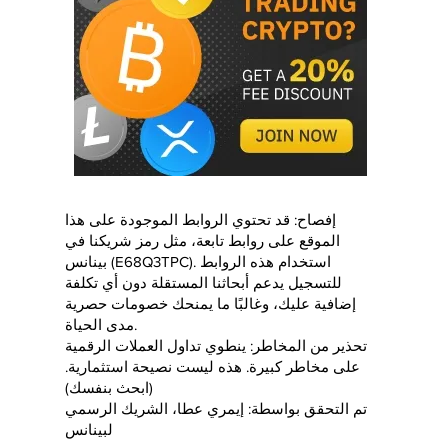
إفصاح: قد تحتوي الروابط الموجودة على هذا
الموقع على روابط تابعة، مثل رمز شريكنا في
بينانس (E68Q3TPC). استخدام هذه الروابط
للتسجيل يدعم أبحاثنا المستقلة دون أي تكلفة
إضافية عليك، وغالبًا ما يمنحك خصومات حصرية
مدى الحياة.
تحذير من المخاطر: ينطوي تداول العملات الرقمية
على مخاطر كبيرة. هذه ليست نصيحة استثمارية.
(ابحث بنفسك)
تم التحقق بواسطة: إيمري عطا، الشريك الرسمي
لبينانس