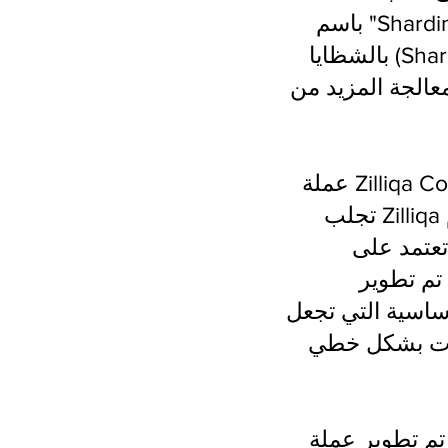
باسم "Sharding"، حيث يتم تقسيم العقد في الشبكة إلى مجموعات صغيرة تُعرف
بالشظايا (Shards). كل شظية تعالج جزءًا من المعاملات في الشبكة. بهذه الطريقة،
عالجة المزيد من
عملة Zilliqa Coin (ZIL) تم تطويرها لمواجهة مشكلة التوسع في شبكات البلوكشين.
تجلب Zilliqa مفهوم "Sharding"، مع جميع المشاريع المرتبطة به والتي تهدف إلى
تعتمد على
لأبحاث حولها. الميزة
لتي تجعل Zilliqa فريدة من نوعها هي نظام "Sharding" الذي يُمكّن الشبكة
ملات بشكل خطي
تم تطوير عملة Zilliqa للاستخدام داخل النظام البيئي للمنصة. تُستخدم ZIL كمكافأة