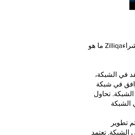
ما هو Zilliqa؟ كيفية شراء Zilliqa؟ آخر أخبار Zilliqa. دليل للمبتدئين حول كيفية تداول
د في الشبكة،
افق في شبكة
تقديم حل لهذه المشكلة
تطوير Zilliqa بطريقة تمكنها من زيادة عدد المعاملات التي تتم على شبكة
Zill على تقنية تُعرف