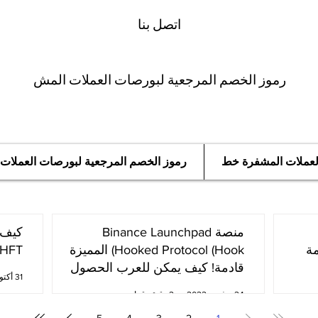
اتصل بنا
رموز الخصم المرجعية لبورصات العملات المش
العملات المشفرة خط
رموز الخصم المرجعية لبورصات العملات
منصة Binance Launchpad
مة
Hooked Protocol (Hook) المميزة
oken (HFT
قادمة! كيف يمكن للعرب الحصول
31 أكتوبر 2022
عليها؟
24 نوفمبر 2022
2 دقيقة قراءة