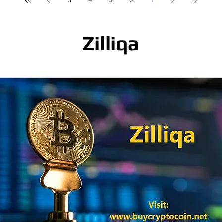
5
4
3
2
1
Zilliqa