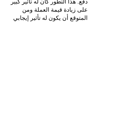
دفع. هذا التطور كان له تأثير كبير
على زيادة قيمة العملة ومن
المتوقع أن يكون له تأثير إيجابي
على Dash في المستقبل.
توقعات سعر Dash
من الصعب تحديد تقييمات طويلة
الأجل لتطور سعر Dash بسبب
تقلبات السوق وصغر حجم هذا
المجال من الاستثمار. ومع ذلك،
فإن زيادة قبول Dash كوسيلة دفع
قد يسهم في استقرار قيمتها على
المدى الطويل.
كيفية شراء Dash
يمكنك شراء Dash على منصات
مثل و Binance. من المهم أن
تكون على دراية بتاريخ العملة