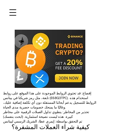
إفصاح: قد تحتوي الروابط الموجودة على هذا الموقع على روابط
تابعة، مثل رمز شريكنا في بينانس (E68Q3TPC). استخدام هذه
الروابط للتسجيل يدعم أبحاثنا المستقلة دون أي تكلفة إضافية عليك،
وغالبًا ما يمنحك خصومات حصرية مدى الحياة.
تحذير من المخاطر: ينطوي تداول العملات الرقمية على مخاطر
كبيرة. هذه ليست نصيحة استثمارية. (ابحث بنفسك)
تم التحقق بواسطة: إيمري عطا، الشريك الرسمي لبينانس
كيفية شراء العملات المشفرة؟