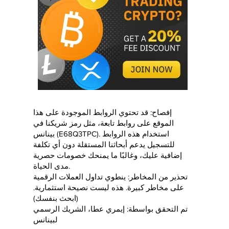
إفصاح: قد تحتوي الروابط الموجودة على هذا
الموقع على روابط تابعة، مثل رمز شريكنا في
بينانس (E68Q3TPC). استخدام هذه الروابط
للتسجيل يدعم أبحاثنا المستقلة دون أي تكلفة
إضافية عليك، وغالبًا ما يمنحك خصومات حصرية
مدى الحياة.
تحذير من المخاطر: ينطوي تداول العملات الرقمية
على مخاطر كبيرة. هذه ليست نصيحة استثمارية.
(ابحث بنفسك)
تم التحقق بواسطة: إيمري عطا، الشريك الرسمي
لبينانس