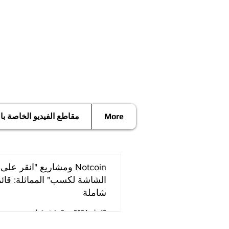
More
مقاطع الفيديو الخاصة ب
Notcoin ومشاريع "انقر على
الشاشة لكسب" المماثلة: قائ
شاملة
18 مايو 2024
3 دقيقة قراءة