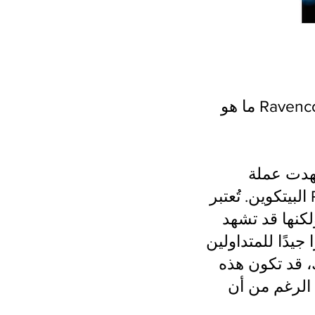
ما هو Ravencoin؟ كيفية شراء Ravencoin؟ آخر أخبار Ravencoin. دليل للمبتدئين
Raven ارتفاعًا كبيرًا في قيمتها قبل عامين بعد الانفصال عن
البيتكوين. تُعتبر Ravencoin واحدة من العملات الرقمية المتوسطة الحجم والتي تأتي
لكنها قد تشهد
 جيدًا للمتداولين
. ومع ذلك، قد تكون هذه
 الرغم من أن