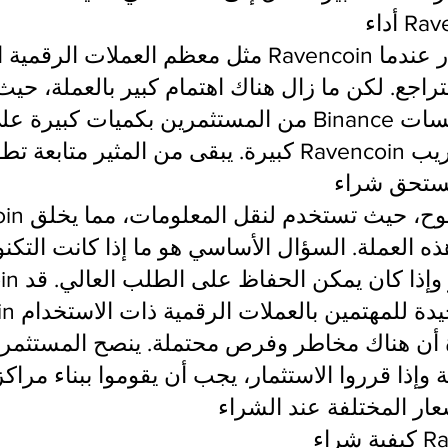
مثل معظم العملات الرقمية الأخرى، تعرضت avencoin
لتراجع. لكن ما زال هناك اهتمام كبير بالعملة، حيث
من المستثمرين بكميات كبيرة على منصات مثل و nance
هذه العملة. السؤال الأساسي هو ما إذا كانت التكنو
ة أن هناك مخاطر وفرص محتملة. ينصح المستثمر
 وإذا قرروا الاستثمار، يجب أن يقوموا ببناء مراكز