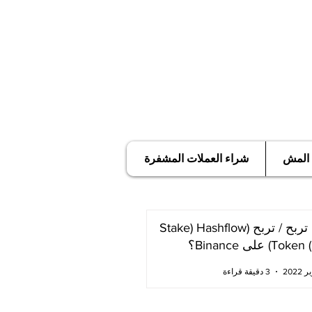
 المش
شراء العملات المشفرة
كيف تربح / تربح (Stake) Hashflow
T) على Binance؟
3 دقيقة قراءة