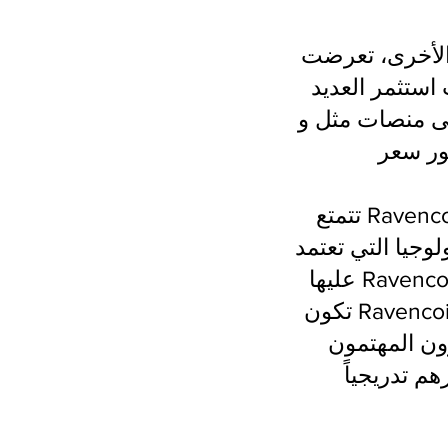
R لخسائر في الأسعار عندما
 استثمر العديد
Bi دون أن يواجهوا نكسات
تتمتع Ravencoin بمكانة محددة بوضوح، حيث تستخدم لنقل المعلومات، مما يخلق
لوجيا التي تعتمد
عليها Ravencoin ستستمر في النمو وإذا كان يمكن الحفاظ على الطلب العالي. قد
تكون Ravencoin فرصة استثمارية جيدة للمهتمين بالعملات الرقمية ذات الاستخدام
ون المهتمون
هم تدريجياً