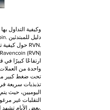
كل ما تحتاج لمعرفته عن Ravencoin (RVN) وكيفية التداول بها
حول كيفية تداول RVN.
Ravencoin (RVN)
تحت ضغط كبير من حي
تذبذبات سريعة في ال
التقلبات غير مرغو
بعض الأيام تشهد ارتفاعات كبيرة تصل إلى 250% في القيمة.