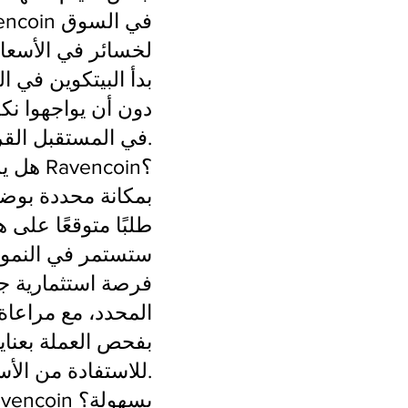
أداء Ravencoin في السوق
بدأ البيتكوين في ا
كبيرة. يبقى من المثير متابعة تطور سعر Ravencoin في المستقبل القريب.
هل يستحق شراء Ravencoin؟
طلبًا متوقعًا على 
المحدد، مع مراعا
بفحص العملة بعناية
للاستفادة من الأسعار المختلفة عند الشراء.
كيفية شراء Ravencoin بسهولة؟