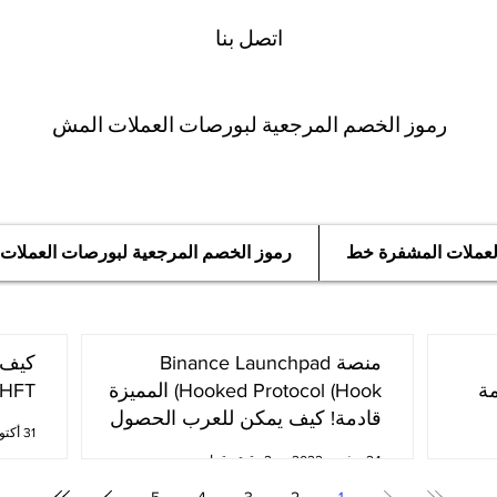
اتصل بنا
رموز الخصم المرجعية لبورصات العملات المش
العملات المشفرة خط
رموز الخصم المرجعية لبورصات العملات
منصة Binance Launchpad
مة
Hooked Protocol (Hook) المميزة
oken (HFT
قادمة! كيف يمكن للعرب الحصول
31 أكتوبر 2022
عليها؟
24 نوفمبر 2022
2 دقيقة قراءة