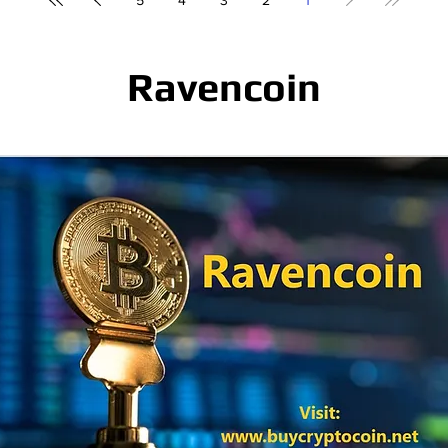
5
4
3
2
1
Ravencoin