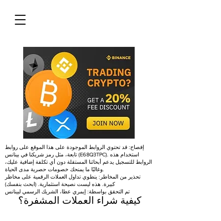
إفصاح: قد تحتوي الروابط الموجودة على هذا الموقع على روابط
تابعة، مثل رمز شريكنا في بينانس (E68Q3TPC). استخدام هذه
الروابط للتسجيل يدعم أبحاثنا المستقلة دون أي تكلفة إضافية عليك،
وغالبًا ما يمنحك خصومات حصرية مدى الحياة.
تحذير من المخاطر: ينطوي تداول العملات الرقمية على مخاطر
كبيرة. هذه ليست نصيحة استثمارية. (ابحث بنفسك)
تم التحقق بواسطة: إيمري عطا، الشريك الرسمي لبينانس
كيفية شراء العملات المشفرة؟