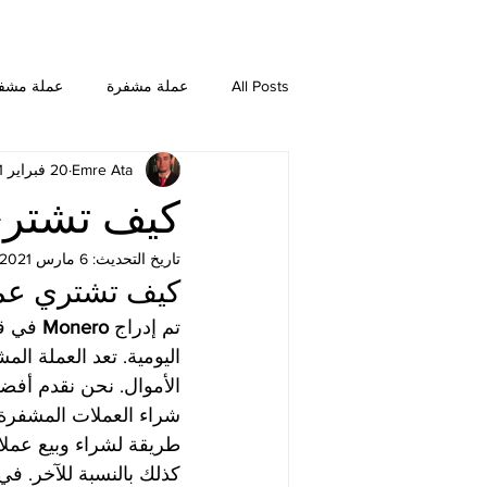
All Posts
عملة مشفرة
عملة مشف
Emre Ata
20 فبراير 2021
NEO
Dogecoin
Chainlink
كيف تشتري
تاريخ التحديث:
6 مارس 2021
Ethereum Classic
Bitcoin SV
كيف تشتري عمل
تم إدراج 
Monero 
في قا
اليومية. تعد العملة ال
شراء العملات المشفرة
طريقة لشراء وبيع عملا
كذلك بالنسبة للآخر. في