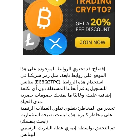
إفصاح: قد تحتوي الروابط الموجودة على هذا
الموقع على روابط تابعة، مثل رمز شريكنا في
بينانس (E68Q3TPC). استخدام هذه الروابط
للتسجيل يدعم أبحاثنا المستقلة دون أي تكلفة
إضافية عليك، وغالبًا ما يمنحك خصومات حصرية
مدى الحياة.
تحذير من المخاطر: ينطوي تداول العملات الرقمية
على مخاطر كبيرة. هذه ليست نصيحة استثمارية.
(ابحث بنفسك)
تم التحقق بواسطة: إيمري عطا، الشريك الرسمي
لبينانس