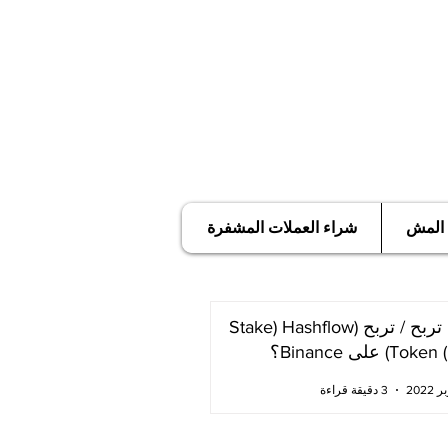
 المش
شراء العملات المشفرة
كيف تربح / تربح (Stake) Hashflow
T) على Binance؟
3 دقيقة قراءة