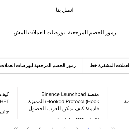
اتصل بنا
رموز الخصم المرجعية لبورصات العملات المش
العملات المشفرة خط
رموز الخصم المرجعية لبورصات العملات
منصة Binance Launchpad
مة
Hooked Protocol (Hook) المميزة
oken (HFT
قادمة! كيف يمكن للعرب الحصول
31 أكتوبر 2022
عليها؟
24 نوفمبر 2022
2 دقيقة قراءة