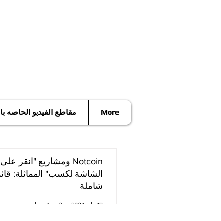
More
مقاطع الفيديو الخاصة ب
Notcoin ومشاريع "انقر على
الشاشة لكسب" المماثلة: قائ
شاملة
18 مايو 2024
3 دقيقة قراءة