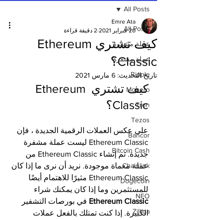
All Posts
Emre Ata
All Posts
20 فبراير 2021
2 دقيقة قراءة
كيف تشتري Ethereum
عملة مشفرة
Classic؟
عملة مشفرة
Ripple
تاريخ التحديث:
6 مارس 2021
كيف تشتري Ethereum 
Monero
Classic؟
Tron
Tezos
على عكس العملات الرقمية الجديدة ، فإن 
Bancor
Ethereum Classic ليست عملة مشفرة 
Bitcoin Cash
جديدة. تم إنشاء Ethereum Classic من 
Chainlink
عملة معماة موجودة. نريد أن نرى ما إذا كان 
Ethereum Classic مثيرًا للاهتمام أيضًا 
Dogecoin
للمستثمرين وما إذا كان يمكنك شراء 
NEO
Ethereum Classic
 في بورصات التشفير 
Zilliqa
الكبيرة. إذا كنت تمتلك بالفعل عملات 