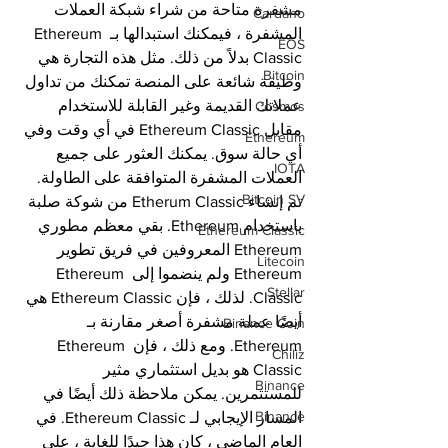
مشفرة متاحة من شراء شبكة العملات 
Cardano
المشفرة ، فيمكنك استبدالها بـ Ethereum 
EOS
Classic بدلاً من ذلك. مثل هذه التجارة هي 
Bitcoin
وظيفة شائعة على المنصة تمكنك من تداول 
عملاتك القديمة وغير القابلة للاستخدام 
Cosmos
مقابل Ethereum Classic في أي وقت وفي 
Ethereum
أي حالة سوق. يمكنك العثور على جميع 
IOTA
العملات المشفرة المتوافقة على الطاولة. 
Bitcoin SV
تم إنشاء Etherum Classic من شوكة صلبة 
باستخدام Ethereum. بقي معظم مطوري 
Ethereum Classic
Ethereum المعروفين في فريق تطوير 
Litecoin
Ethereum ولم ينضموا إلى Ethereum 
Stellar
Classic. لذلك ، فإن Ethereum Classic هي 
أيضًا عملة مشفرة أصغر مقارنة بـ 
Binance Coin
Ethereum. ومع ذلك ، فإن Ethereum 
Chiliz
Classic هو بديل استثماري مثير 
Binance
للمستثمرين. يمكن ملاحظة ذلك أيضًا في 
Binance
المسار الإيجابي لـ Ethereum Classic. في 
العام الماضي ، كان هذا جيدًا للغاية ، على 