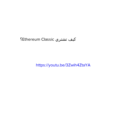
كيف تشتري Ethereum Classic؟
https://youtu.be/3Zwih4ZtaYA
#EthereumClassic
#cryptocurrency