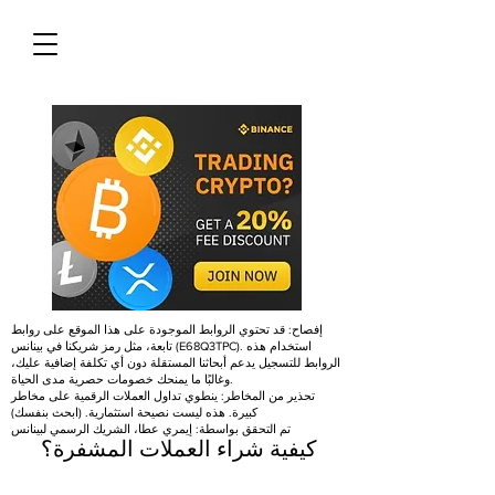
إفصاح: قد تحتوي الروابط الموجودة على هذا الموقع على روابط
تابعة، مثل رمز شريكنا في بينانس (E68Q3TPC). استخدام هذه
الروابط للتسجيل يدعم أبحاثنا المستقلة دون أي تكلفة إضافية عليك،
وغالبًا ما يمنحك خصومات حصرية مدى الحياة.
تحذير من المخاطر: ينطوي تداول العملات الرقمية على مخاطر
كبيرة. هذه ليست نصيحة استثمارية. (ابحث بنفسك)
تم التحقق بواسطة: إيمري عطا، الشريك الرسمي لبينانس
كيفية شراء العملات المشفرة؟