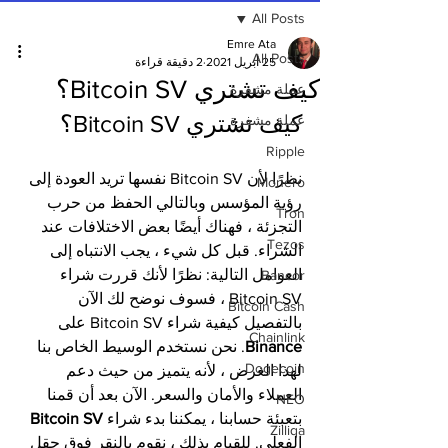
All Posts
Emre Ata
All Posts
25 أبريل 2021
2 دقيقة قراءة
كيف تشتري Bitcoin SV؟
عملة مشفرة
كيف تشتري Bitcoin SV؟
عملة مشفرة
Ripple
نظرًا لأن Bitcoin SV نفسها تريد العودة إلى 
Monero
رؤية المؤسس وبالتالي الحفظ من حرب 
Tron
التجزئة ، فهناك أيضًا بعض الاختلافات عند 
Tezos
الشراء. قبل كل شيء ، يجب الانتباه إلى 
العوامل التالية: نظرًا لأنك قررت شراء 
Bancor
Bitcoin SV ، فسوف نوضح لك الآن 
Bitcoin Cash
بالتفصيل كيفية شراء Bitcoin SV على 
Chainlink
Binance
. نحن نستخدم الوسيط الخاص بنا 
Dogecoin
لهذا الغرض ، لأنه يتميز من حيث دعم 
العملاء والأمان والسعر. الآن بعد أن قمنا 
NEO
بتعبئة حسابنا ، يمكننا بدء شراء 
Bitcoin SV
Zilliqa
الفعلي. للقيام بذلك ، نقوم بالنقر فوق حقل 