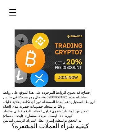
إفصاح: قد تحتوي الروابط الموجودة على هذا الموقع على روابط
تابعة، مثل رمز شريكنا في بينانس (E68Q3TPC). استخدام هذه
الروابط للتسجيل يدعم أبحاثنا المستقلة دون أي تكلفة إضافية عليك،
وغالبًا ما يمنحك خصومات حصرية مدى الحياة.
تحذير من المخاطر: ينطوي تداول العملات الرقمية على مخاطر
كبيرة. هذه ليست نصيحة استثمارية. (ابحث بنفسك)
تم التحقق بواسطة: إيمري عطا، الشريك الرسمي لبينانس
كيفية شراء العملات المشفرة؟