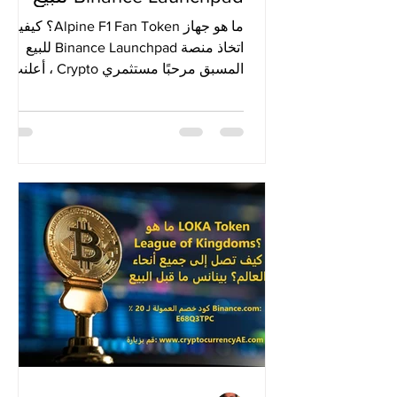
المسبق
ما هو جهاز Alpine F1 Fan Token؟ كيفية
اتخاذ منصة Binance Launchpad للبيع
المسبق مرحبًا مستثمري Crypto ، أعلنت
Binance عن فرصة جديدة للبيع...