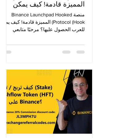
المميزة قادمة! كيف يمكن
للعرب الحصول عليها؟
منصة Binance Launchpad Hooked
Protocol (Hook) المميزة قادمة! كيف يمكن
للعرب الحصول عليها؟ مرحبًا متابعي
Crypto ، نأمل أن يكون كل شيء على...