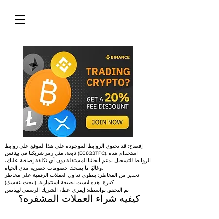
إفصاح: قد تحتوي الروابط الموجودة على هذا الموقع على روابط
تابعة، مثل رمز شريكنا في بينانس (E68Q3TPC). استخدام هذه
الروابط للتسجيل يدعم أبحاثنا المستقلة دون أي تكلفة إضافية عليك،
وغالبًا ما يمنحك خصومات حصرية مدى الحياة.
تحذير من المخاطر: ينطوي تداول العملات الرقمية على مخاطر
كبيرة. هذه ليست نصيحة استثمارية. (ابحث بنفسك)
تم التحقق بواسطة: إيمري عطا، الشريك الرسمي لبينانس
كيفية شراء العملات المشفرة؟